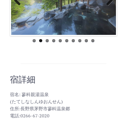
Previ
Next
ous
宿詳細
宿名: 蓼科親湯温泉
(たてしなしんゆおんせん)
住所:長野県茅野市蓼科温泉郷
電話:0266-67-2020