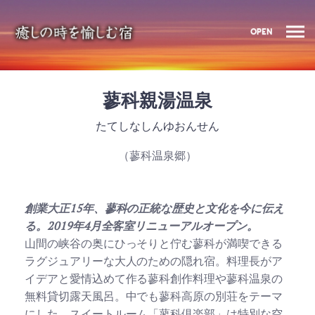
OPEN
蓼科親湯温泉
たてしなしんゆおんせん
（蓼科温泉郷）
創業大正15年、蓼科の正統な歴史と文化を今に伝え
る。2019年4月全客室リニューアルオープン。
山間の峡谷の奥にひっそりと佇む蓼科が満喫できる
ラグジュアリーな大人のための隠れ宿。料理長がア
イデアと愛情込めて作る蓼科創作料理や蓼科温泉の
無料貸切露天風呂。中でも蓼科高原の別荘をテーマ
にした、スイートルーム「蓼科倶楽部」は特別な空