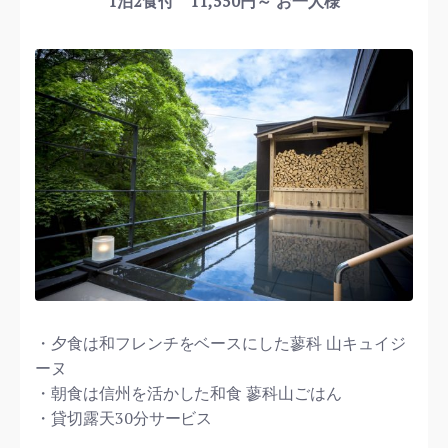
1泊2食付 11,550円～ お一人様
・夕食は和フレンチをベースにした蓼科 山キュイジ
ーヌ
・朝食は信州を活かした和食 蓼科山ごはん
・貸切露天30分サービス