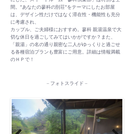
間。”あなたの蓼科の別荘”をテーマにしたお部屋
は、デザイン性だけではなく滞在性・機能性も充分
に考慮され、
カップル、ご夫婦様におすすめ。蓼科 親湯温泉で大
切な休日を過ごしてみてはいかがですか？また、
「親湯」の名の通り親密な二人がゆっくりと過ごせ
る各種宿泊プランも豊富にご用意。詳細は情報満載
のＨＰで！
– フォトスライド –