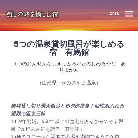
OPEN
5つの温泉貸切風呂が楽しめる
宿 有馬館
５つのおんせんかしきりぶろがたのしめるやど あ
りまかん
（山形県・かみのやま温泉）
無料貸し切り露天風呂と朝夕部屋食！個性あふれる
湯殿で温泉三昧
1459年開湯。560年以上の歴史を誇るかみのやま温
泉で屈指の人気を誇る「有馬館」。
15種のユニークな湯船で名湯を満喫できるのが自